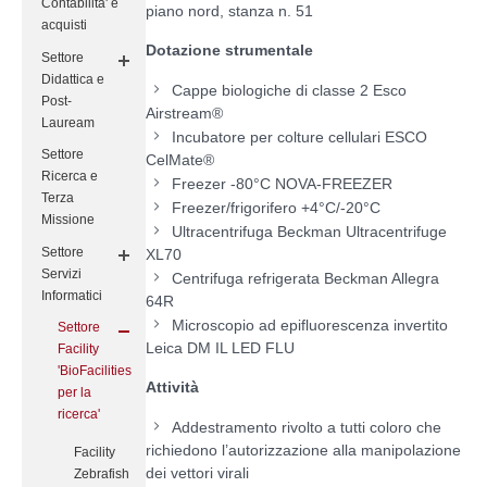
Contabilita' e
piano nord, stanza n. 51
acquisti
Dotazione strumentale
Settore
Didattica e
Cappe biologiche di classe 2 Esco
Post-
Airstream®
Lauream
Incubatore per colture cellulari ESCO
Settore
CelMate®
Ricerca e
Freezer -80°C NOVA-FREEZER
Terza
Freezer/frigorifero +4°C/-20°C
Missione
Ultracentrifuga Beckman Ultracentrifuge
Settore
XL70
Servizi
Centrifuga refrigerata Beckman Allegra
Informatici
64R
Microscopio ad epifluorescenza invertito
Settore
Leica DM IL LED FLU
Facility
'BioFacilities
Attività
per la
ricerca'
Addestramento rivolto a tutti coloro che
richiedono l’autorizzazione alla manipolazione
Facility
dei vettori virali
Zebrafish