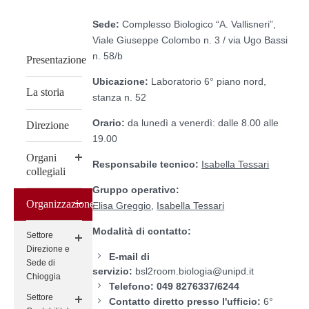
Sede:
Complesso Biologico “A. Vallisneri”,
Viale Giuseppe Colombo n. 3 / via Ugo Bassi
n. 58/b
Presentazione
Ubicazione:
Laboratorio 6° piano nord,
La storia
stanza n. 52
Orario:
da lunedì a venerdì: dalle 8.00 alle
Direzione
19.00
Organi
Responsabile tecnico:
Isabella Tessari
collegiali
Gruppo operativo:
Organizzazione
Elisa Greggio
,
Isabella Tessari
Modalità di contatto:
Settore
Direzione e
E-mail di
Sede di
servizio:
bsl2room.biologia@unipd.it
Chioggia
Telefono: 049 8276337/6244
Settore
Contatto diretto presso l'ufficio:
6°