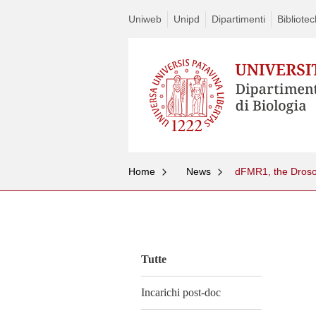
Uniweb
Unipd
Dipartimenti
Bibliote
Home
News
Vai
al
contenuto
Tutte
Incarichi post-doc