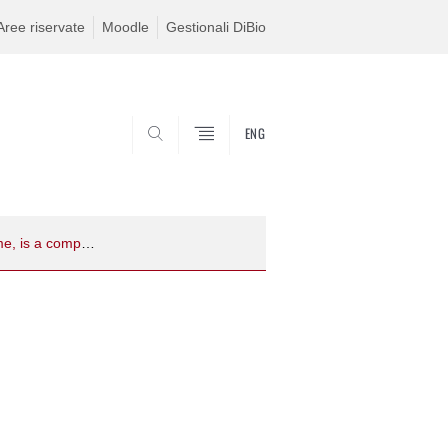
Aree riservate
Moodle
Gestionali DiBio
ENG
CERCA
dFMR1, the Drosophila homolog of the human gene responsible for the fragile X syndrome, is a component of the piRNA pathway