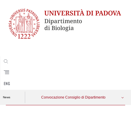
CERCA
ENG
Convocazione Consiglio di Dipartimento
News
Vai
al
contenuto