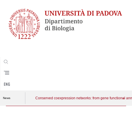
CERCA
ENG
Conserved coexpression networks: from gene functional anno
News
Vai
al
contenuto