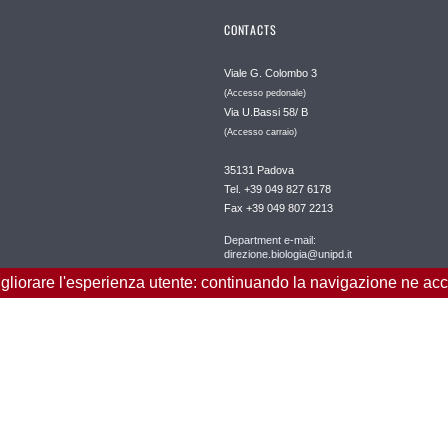
CONTACTS
Viale G. Colombo 3
(Accesso pedonale)
Via U.Bassi 58/ B
(Accesso carraio)
35131 Padova
Tel. +39 049 827 6178
Fax +39 049 807 2213
Department e-mail:
direzione.biologia@unipd.it
migliorare l'esperienza utente: continuando la navigazione ne acce
Posta certificata:
dipartimento.bio@pec.unipd.it
Direttore
Prof. Luigi Bubacco