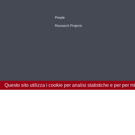
People
Research Projects
Questo sito utilizza i cookie per analisi statistiche e per per 
© 2018 Università di Padova - Tutti i diritti riservati
P.I. 00742430283 C.F. 80006480281