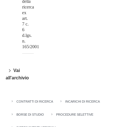
della
ricerca
ex
art.
7 c.
6
d.lgs.
n.
165/2001
Vai
all'archivio
CONTRATTI DI RICERCA
INCARICHI DI RICERCA
BORSE DI STUDIO
PROCEDURE SELETTIVE