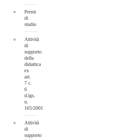
Premi
di
studio
Attività
di
supporto
della
didattica
ex
art.
7 c.
6
d.lgs.
n.
165/2001
Attività
di
supporto