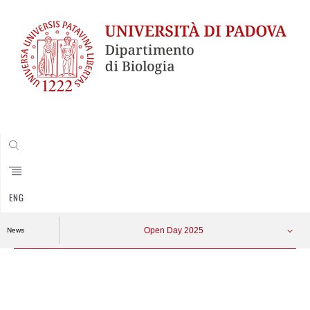
CERCA
ENG
Open Day 2025
News
Vai
al
contenuto