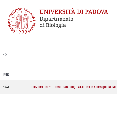
CERCA
ENG
Elezioni dei rappresentanti degli Studenti in Consiglio di D
News
Vai
al
contenuto