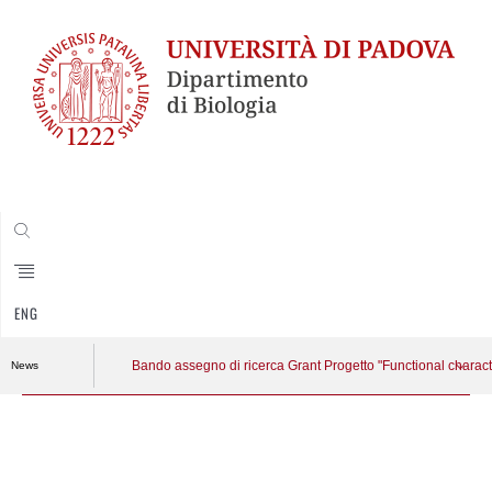
CERCA
ENG
Bando assegno di ricerca Grant Progetto "Functional charact
News
Vai
al
contenuto