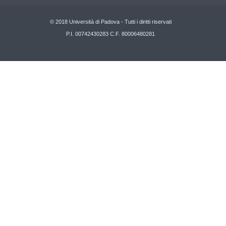
© 2018 Università di Padova - Tutti i diritti riservati
P.I. 00742430283 C.F. 80006480281