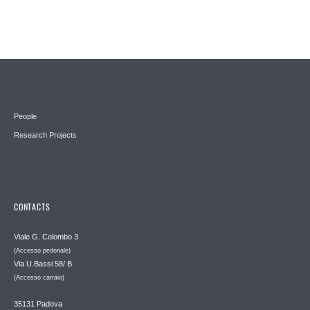
Pages
People
Research Projects
CONTACTS
Viale G. Colombo 3
(Accesso pedonale)
Via U.Bassi 58/ B
(Accesso carraio)
35131 Padova