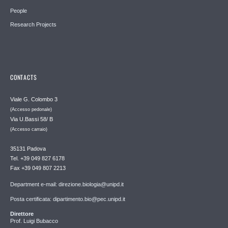
People
Research Projects
CONTACTS
Viale G. Colombo 3
(Accesso pedonale)
Via U.Bassi 58/ B
(Accesso carraio)
35131 Padova
Tel. +39 049 827 6178
Fax +39 049 807 2213
Department e-mail: direzione.biologia@unipd.it
Posta certificata: dipartimento.bio@pec.unipd.it
Direttore
Prof. Luigi Bubacco