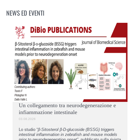
NEWS ED EVENTI
INC
ta
20
pe
Mo
03.
per
Ban
Ric
201
pro
L
Un collegamento tra neurodegenerazione e
infiammazione intestinale
03.08.2026
Lo studio “
β-Sitosterol β-D-glucoside (BSSG) triggers
intestinal inflammation in zebrafish and mouse models
prior to neurodegeneration onset”,
pubblicato sulla rivista